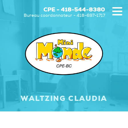
CPE - 418-544-8380
Bureau coordonnateur - 418-697-1717
WALTZING CLAUDIA