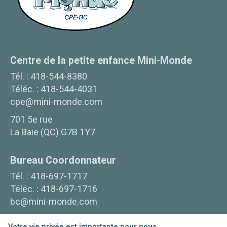
Centre de la petite enfance Mini-Monde
Tél. :
418-544-8380
Téléc. :
418-544-4031
cpe@mini-monde.com
701 5e rue
La Baie
(
QC
)
G7B 1Y7
Bureau Coordonnateur
Tél. :
418-697-1717
Téléc. :
418-697-1716
bc@mini-monde.com
701 5ième Rue
Votre vie privée est importante pour nous