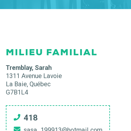
MILIEU FAMILIAL
Tremblay, Sarah
1311 Avenue Lavoie
La Baie
,
Québec
G7B1L4
418
sasa_199913@hotmail.com