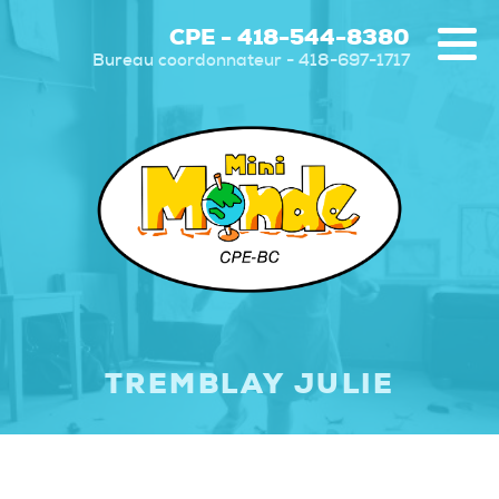
CPE - 418-544-8380
Bureau coordonnateur - 418-697-1717
TREMBLAY JULIE