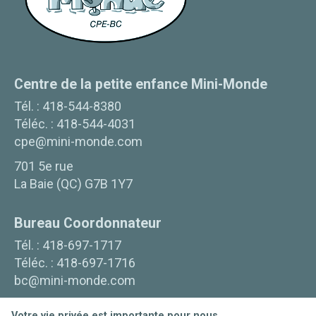
Centre de la petite enfance Mini-Monde
Tél. :
418-544-8380
Téléc. :
418-544-4031
cpe@mini-monde.com
701 5e rue
La Baie
(
QC
)
G7B 1Y7
Bureau Coordonnateur
Tél. :
418-697-1717
Téléc. :
418-697-1716
bc@mini-monde.com
701 5ième Rue
Votre vie privée est importante pour nous