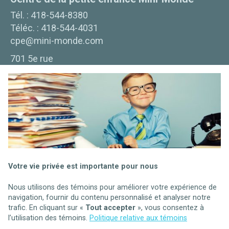
Tél. :
418-544-8380
Téléc. :
418-544-4031
cpe@mini-monde.com
701 5e rue
La Baie
(
QC
)
G7B 1Y7
Bureau Coordonnateur
Tél. :
418-697-1717
Téléc. :
418-697-1716
bc@mini-monde.com
701 5ième Rue
Votre vie privée est importante pour nous
La Baie
(
QC
)
G7B 1Y7
Nous utilisons des témoins pour améliorer votre expérience de
navigation, fournir du contenu personnalisé et analyser notre
trafic. En cliquant sur «
Tout accepter
», vous consentez à
l’utilisation des témoins.
Politique relative aux témoins