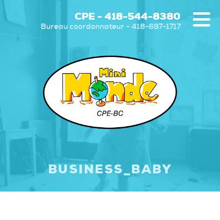
CPE - 418-544-8380
Bureau coordonnateur - 418-697-1717
BUSINESS_BABY