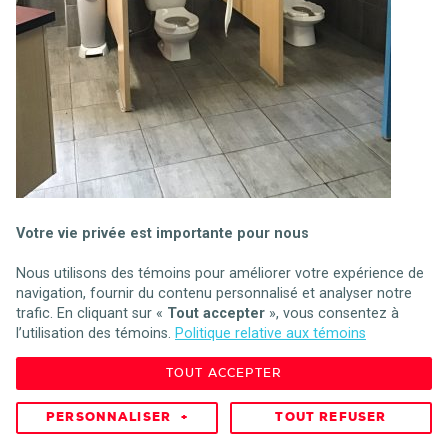
701 5e rue
La Baie
(
QC
)
G7B 1Y7
Bureau Coordonnateur
Tél. :
418-697-1717
Téléc. :
418-697-1716
bc@mini-monde.com
701 5ième Rue
Votre vie privée est importante pour nous
La Baie
(
QC
)
G7B 1Y7
Nous utilisons des témoins pour améliorer votre expérience de
navigation, fournir du contenu personnalisé et analyser notre
trafic. En cliquant sur «
Tout accepter
», vous consentez à
l’utilisation des témoins.
Politique relative aux témoins
TOUT ACCEPTER
© 2026 - Mini-Monde -
Mes préférences cookies
Réalisation :
Alizés
/
Nubee
PERSONNALISER
+
TOUT REFUSER