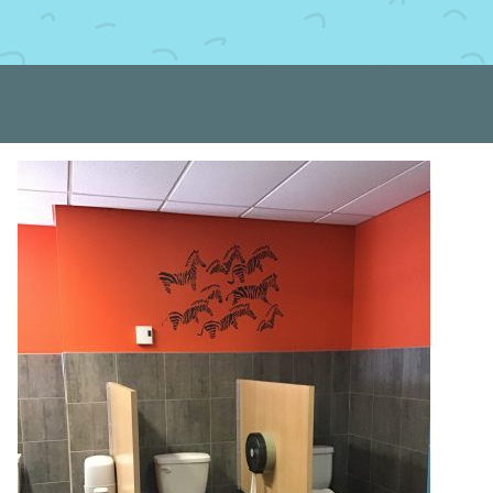
Centre de la petite enfance Mini-Monde
Tél. :
418-544-8380
Téléc. :
418-544-4031
cpe@mini-monde.com