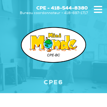
CPE - 418-544-8380
Bureau coordonnateur - 418-697-1717
CPE6