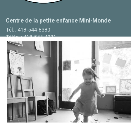
Centre de la petite enfance Mini-Monde
Tél. :
418-544-8380
Téléc. :
418-544-4031
cpe@mini-monde.com
701 5e rue
La Baie
(
QC
)
G7B 1Y7
Bureau Coordonnateur
Tél. :
418-697-1717
Téléc. :
418-697-1716
bc@mini-monde.com
701 5ième Rue
La Baie
(
QC
)
G7B 1Y7