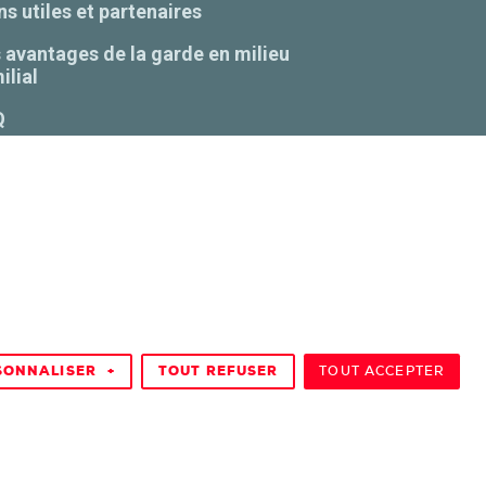
ns utiles et partenaires
 avantages de la garde en milieu
ilial
Q
ntacts
ranet
ace parents
pace employé
ace C.A
pace RSG
SONNALISER
+
TOUT REFUSER
TOUT ACCEPTER